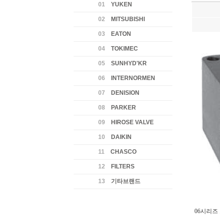
01
YUKEN
02
MITSUBISHI
03
EATON
04
TOKIMEC
05
SUNHYD'KR
06
INTERNORMEN
07
DENISION
08
PARKER
09
HIROSE VALVE
10
DAIKIN
11
CHASCO
12
FILTERS
13
기타브랜드
06시리즈